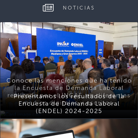
NOTICIAS
Conoce las menciones que ha tenido
la Encuesta de Demanda Laboral
realizada por el INCAF, en diferentes
Presentamos los resultados de la
medios digitales y escritos.
Encuesta de Demanda Laboral
(ENDEL) 2024-2025