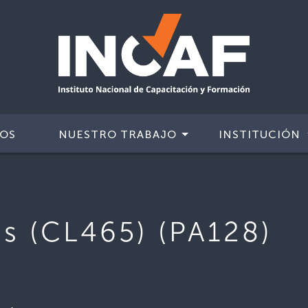
IOS
NUESTRO TRABAJO
INSTITUCIÓN
os (CL465) (PA128)