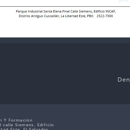
Den
ón Y Formación
l calle Siemens, Edificio
tad Este, El Salvador