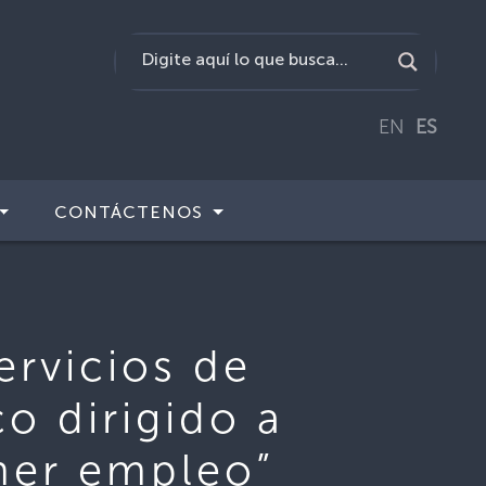
EN
ES
CONTÁCTENOS
rvicios de
co dirigido a
mer empleo”