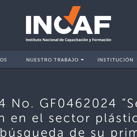
IOS
NUESTRO TRABAJO
INSTITUCIÓN
4 No. GF0462024 “Se
 en el sector plásti
 búsqueda de su pri