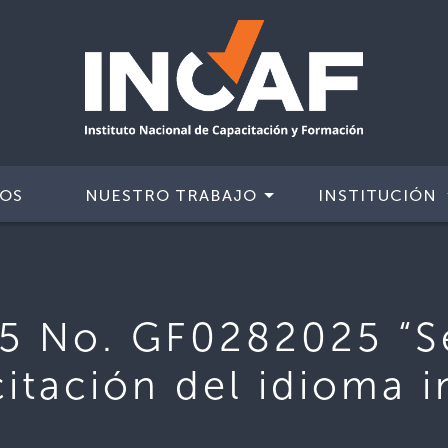
IOS
NUESTRO TRABAJO
INSTITUCIÓN
5 No. GF0282025 “Se
itación del idioma i