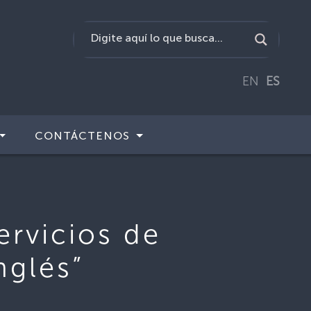
EN
ES
CONTÁCTENOS
rvicios de
nglés”